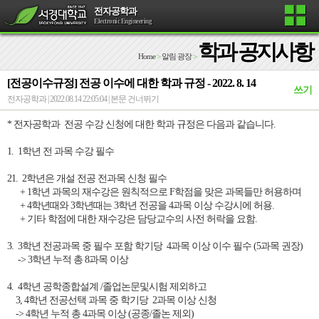
전자공학과
Electronic Engineering
학과 공지사항
Home
>
알림 광장
>
[전공이수규정] 전공 이수에 대한 학과 규정 - 2022. 8. 14
쓰기
전자공학과 | 2022.08.14 22:05:04 |
본문 건너뛰기
* 전자공학과 전공 수강 신청에 대한 학과 규정은 다음과 같습니다.
1. 1학년 전 과목 수강 필수
21. 2학년은 개설 전공 전과목 신청 필수
+ 1학년 과목의 재수강은 원칙적으로 F학점을 맞은 과목들만 허용하며
+ 4학년때와 3학년때는 3학년 전공을 4과목 이상 수강시에 허용.
+ 기타 학점에 대한 재수강은 담당교수의 사전 허락을 요함.
3. 3학년 전공과목 중 필수 포함 학기당 4과목 이상 이수 필수 (5과목 권장)
-> 3학년 누적 총 8과목 이상
4. 4학년 공학종합설계 /졸업논문및시험 제외하고
3, 4학년 전공선택 과목 중 학기당 2과목 이상 신청
-> 4학년 누적 총 4과목 이상 (공종/졸논 제외)