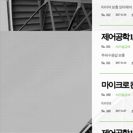
타이머 보충 모터제어
No. 162
조
2017-11-19
제어공학 1,
No. 161
서기성교수
주파수응답 보충
No. 161
조
2017-11-14
마이크로 컨
No. 160
서기성교수
타이머
No. 160
조
2017-11-07