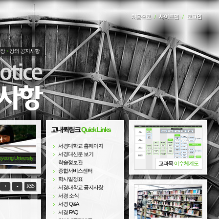
처음으로
/
사이트맵
/
로그인
광장
>
강의 공지사항
교내퀵링크
Quick Links
서경대학교 홈페이지
서경대신문 보기
kyeong University
학술정보관
교과목
이수체계도
종합서비스센터
학사일정표
+
-
RSS
서경대학교 공지사항
서경 소식
서경 Q&A
서경 FAQ