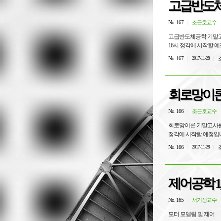
고급반도체
No. 167
조근호교수
고급반도체공학 기말고사를
16시 정각에 시작할 예
No. 167
조
2017-11-28
회로망이론
No. 166
조근호교수
회로망이론 기말고사를 아
정각에 시작할 예정입니다
No. 166
조
2017-11-28
제어공학 1,
No. 165
서기성교수
모터 모델링 및 제어