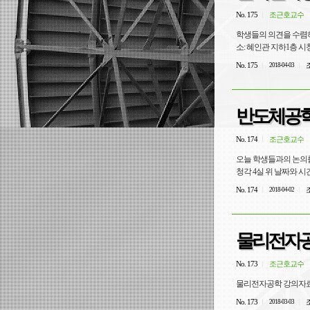
No. 175
조근호교수
학생들의 의견을 수렴하
소: 혜인관 지하1층 시
No. 175
조
2018-04-03
반도체공학 
No. 174
조근호교수
오늘 학생들과의 논의를 
청각 4실 위 날짜와 시간에 
No. 174
조
2018-04-02
물리전자공
No. 173
조근호교수
물리전자공학 강의자
No. 173
조
2018-03-03