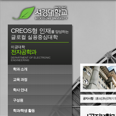
CREOS형 인재
를 양성하는
글로컬 실용중심대학
이공대학
전자공학과
DEPARTMENT OF ELECTRONIC
ENGINEERING
학과 소개
교육 과정
학사 안내
공지사항
:
[공지] 방학기간 
구성원
학과/학생 활동