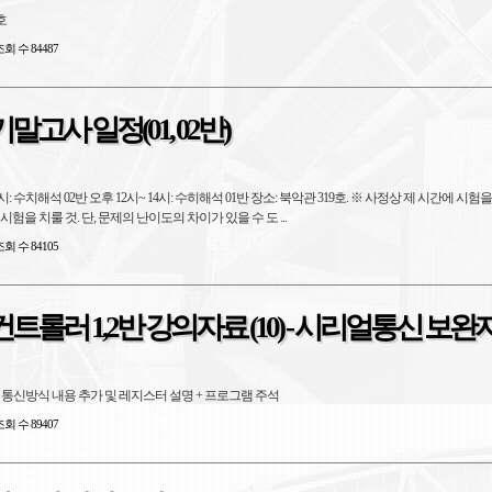
8호
회 수 84487
고사 일정(01, 02반)
12시: 수치해석 02반 오후 12시~ 14시: 수히해석 01반 장소: 북악관 319호. ※ 사정상 제 시간에 시험
험을 치룰 것. 단, 문제의 난이도의 차이가 있을 수 도 ...
회 수 84105
트롤러 1,2반 강의자료 (10) - 시리얼통신 보완
 통신방식 내용 추가 및 레지스터 설명 + 프로그램 주석
회 수 89407