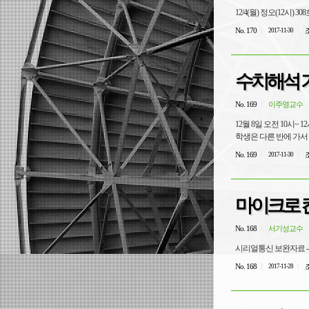
12/4(월) 정오(12시) 30
No. 170
조
2017-11-30
수치해석 기말
No. 169
이주영교수
12월 8일 오전 10시~ 
학생은 다른 반에 가서 시
No. 169
조
2017-11-30
마이크로 컨
No. 168
서기성교수
시리얼통신 보완자료 -
No. 168
조
2017-11-28