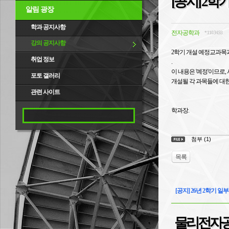
[공지] 2
알림 광장
학과 공지사항
전자공학과
*.110.34.93
강의 공지사항
2학기 개설 예정교과목
취업 정보
.
이 내용은 '예정'이므로
포토 갤러리
개설될 각 과목들에 대한
관련 사이트
학과장.
첨부 (1)
목록
[공지] 26년 2학기 
물리전자공