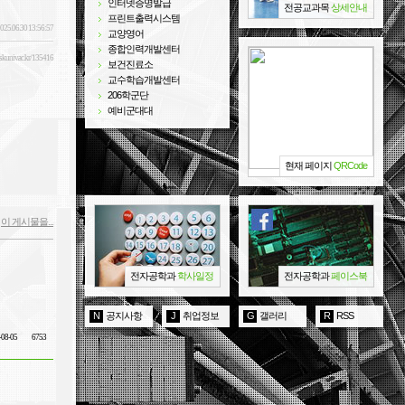
인터넷증명발급
전공교과목
상세안내
프린트출력시스템
025.06.30 13:56:57
교양영어
종합인력개발센터
e.skuniv.ac.kr/135416
보건진료소
교수학습개발센터
206학군단
예비군대대
현재 페이지
QRCode
이 게시물을...
학
전자공학과
학사일정
전자공학과
페이스북
N
공지사항
J
취업정보
G
갤러리
R
RSS
-08-05
6753