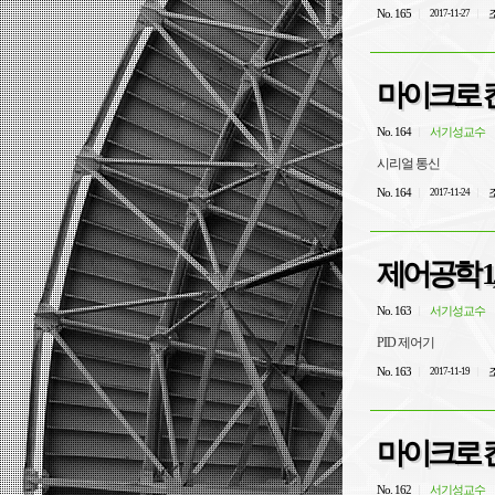
No. 165
조
2017-11-27
마이크로 컨
No. 164
서기성교수
시리얼 통신
No. 164
조
2017-11-24
No. 163
서기성교수
PID 제어기
No. 163
조
2017-11-19
마이크로 컨
No. 162
서기성교수