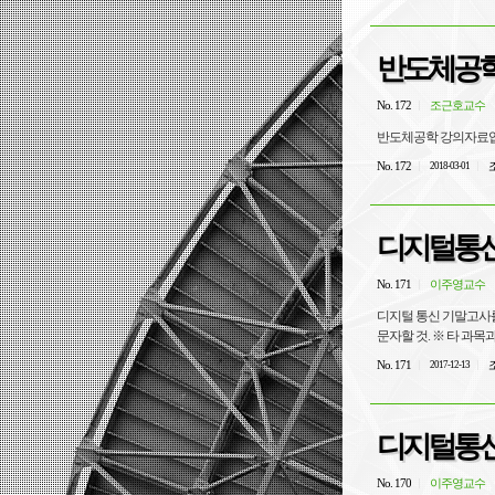
반도체공학
No. 172
조근호교수
반도체공학 강의자료입
No. 172
조
2018-03-01
디지털통신 -
No. 171
이주영교수
디지털 통신 기말고사를 
문자할 것. ※ 타 과목
No. 171
조
2017-12-13
디지털통신 
No. 170
이주영교수