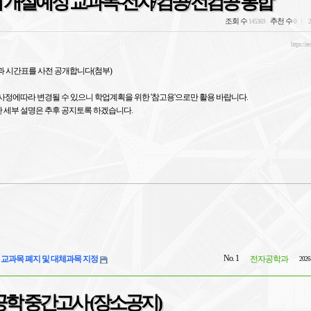
학기 개설예정 교과목-전자/컴공/전컴공 통합
조회 수
추천 수
145369
0
2
https://e
과 시간표를 사전 공개합니다(첨부)
, 사정에따라 변경될 수 있으니 학업계획을 위한 '참고용'으로만 활용 바랍니다.
 세부 설명은 추후 공지토록 하겠습니다.
No. 1
일부 교과목 폐지 및 대체과목 지정
전자공학과
2026
학 중간고사 (장소공지)