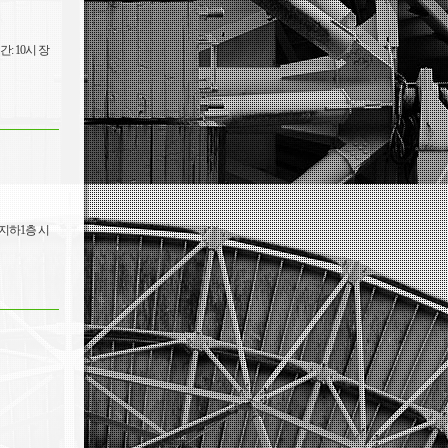
 10시 장
 지하1층 시